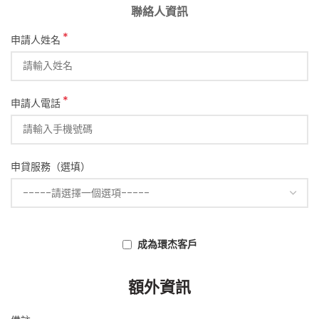
信心和希望。
如果你正在考慮房屋二胎貸款，我強烈推薦環杰
*
金融服務。他們的專業精神、高效的流程和優秀
的貸款方案絕對能夠滿足你的需求，讓你輕鬆解
決財務問題
*
mina589
–
2024-04-19
我曾經對申辦貸款的感到很擔心，本身條件不是
很好，深怕無法過件，但是透過環杰金融幫我申
申貸服務（選填）
辦房屋二胎，一切變得非常簡單。他們的專員指
導我完成了所有必要的步驟和過程，並在最短的
時間內幫我談到核准。真的非常感謝他們的專業
和高效率，幫我解決了債務困難度過難關！
hank1985
–
2024-04-19
額外資訊
最近家裡多成員,房子需要裝潢一番,因為自己信用
條件不是很理想一直在苦惱哪裡才有資金可以裝
潢家裡,經過朋友介紹才知道環杰這間公司,當初我