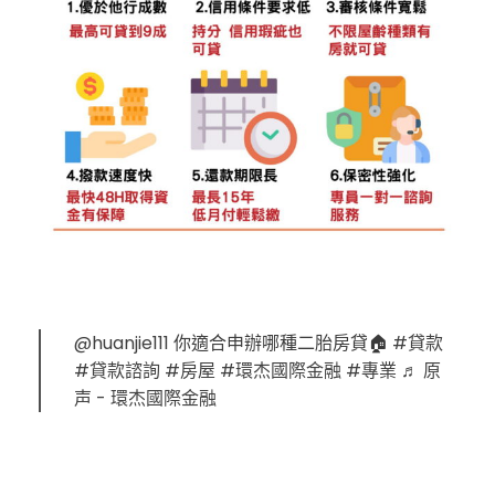
@huanjie111
你適合申辦哪種二胎房貸🏠
#貸款
#貸款諮詢
#房屋
#環杰國際金融
#專業
♬ 原
声 - 環杰國際金融