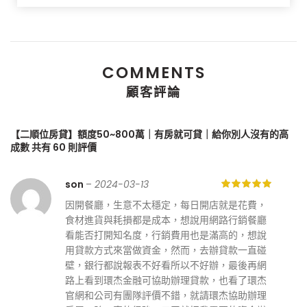
COMMENTS
顧客評論
【二順位房貸】額度50~800萬｜有房就可貸｜給你別人沒有的高
成數
共有 60 則評價
son
–
2024-03-13
因開餐廳，生意不太穩定，每日開店就是花費，
食材進貨與耗損都是成本，想說用網路行銷餐廳
看能否打開知名度，行銷費用也是滿高的，想說
用貸款方式來當做資金，然而，去辦貸款一直碰
壁，銀行都說報表不好看所以不好辦，最後再網
路上看到環杰金融可協助辦理貸款，也看了環杰
官網和公司有團隊評價不錯，就請環杰協助辦理