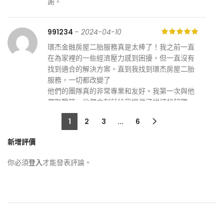
謝。
991234
–
2024-04-10
環杰金融房屋二胎服務真是太棒了！我之前一直
在為家裡的一些經濟壓力感到困擾，但一直沒有
找到適合的解決方案。直到我找到環杰房屋二胎
服務，一切都改變了
他們的團隊真的非常專業和友好。我第一次與他
們聯繫時，他們立刻就給我提供了詳細的解釋，
並且耐心地回答了我所有的問題。他們幫助我了
1
2
3
...
6
解了二胎貸款的各種選項和條件，讓我感到非常
放心。
新增評價
而且，他們的流程非常簡單和高效。我只需要提
供一些基本的文件和資訊，他們就幫我處理了所
你必須
登入
才能發表評論。
有的事情。整個申請過程非常順利，幾乎沒有任
何延誤或問題
最重要的是，他們給了我一個非常好的貸款方
案。通過他們的幫助，我不僅解決了目前的經濟
問題，還能夠更好地規劃未來的財務計劃。我真
的感激他們的幫助，讓我能夠重新找回了生活的