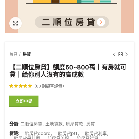
點擊放大
首頁
房貸
【二順位房貸】額度50~800萬｜有房就可
貸｜給你別人沒有的高成數
(
60
則顧客評價)
分類:
二順位房貸
,
土地貸款
,
房屋貸款
,
房貸
標籤:
二胎房貸dcard
,
二胎房貸ptt
,
二胎房貸利率
,
二胎房貸是什麼
,
二胎房貸流程
,
二胎房貸試算
,