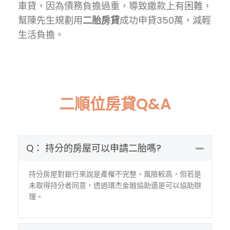
車貸，因為債務負擔過重，導致繳款上有困難，
幫陳先生規劃用
二胎房貸
成功申貸350萬，減輕
生活負擔。
二順位房貸Q&A
Q： 持分的房屋可以申請二胎嗎?
Coll
持分房屋對銀行來說是產權不完整，風險較高，但若是
未取得持分者同意，透過環杰金融協助還是可以協助辦
理。