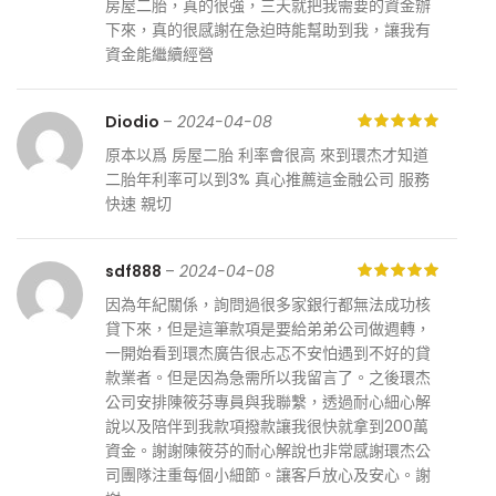
房屋二胎，真的很強，三天就把我需要的資金辦
下來，真的很感謝在急迫時能幫助到我，讓我有
資金能繼續經營
Diodio
–
2024-04-08
原本以爲 房屋二胎 利率會很高 來到環杰才知道
二胎年利率可以到3% 真心推薦這金融公司 服務
快速 親切
sdf888
–
2024-04-08
因為年紀關係，詢問過很多家銀行都無法成功核
貸下來，但是這筆款項是要給弟弟公司做週轉，
一開始看到環杰廣告很忐忑不安怕遇到不好的貸
款業者。但是因為急需所以我留言了。之後環杰
公司安排陳筱芬專員與我聯繫，透過耐心細心解
說以及陪伴到我款項撥款讓我很快就拿到200萬
資金。謝謝陳筱芬的耐心解說也非常感謝環杰公
司團隊注重每個小細節。讓客戶放心及安心。謝