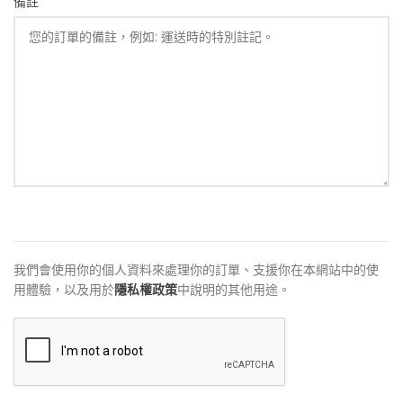
對這樣的公司有點疑慮,不過跟環杰專員接觸後,發
現其實是我自己多慮了,專員先了解我的狀況,在依
我的狀況去尋找適合我的方案~還有銀行,雖然銀
行評估我的條件上是花了點時間,不過最後還是核
准下來了,讓我有一筆資金可以運用,如果自身條件
不足,可以讓環杰試試
ababab@yahoo.com.tw
–
2024-04-25
因本身信用評分不是很高.且工作收入都是現金為
主! 近期需要一筆較大的資金做為生意周轉用..問
了很多銀行及融資公司都回覆說案件困難度很高
我們會使用你的個人資料來處理你的訂單、支援你在本網站中的使
無法承做..本來打算放棄貸款的想法..後來是在網
用體驗，以及用於
隱私權政策
中說明的其他用途。
路看到環杰金融的廣告打電話過去詢問..經過了一
個禮拜時間..專員順利再幫我和銀行端順利辦下了
二順位房貸..且利率和額度都讓我很滿意..未來如
果身邊有朋友需要資金運用的話! 我一定會推薦環
杰金融這間優質的公司..真的很感謝環杰金融幫我
解決資金上的問題!