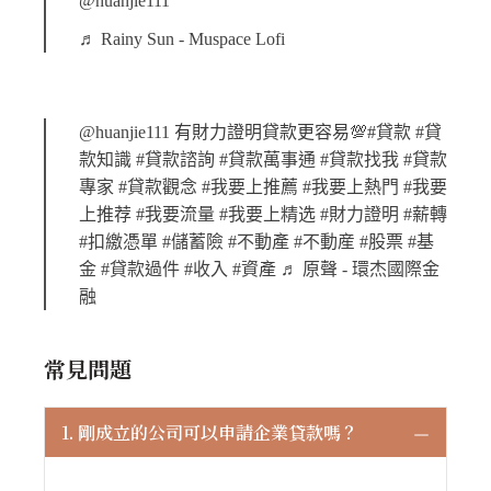
@huanjie111
♬ Rainy Sun - Muspace Lofi
@huanjie111
有財力證明貸款更容易💯
#貸款
#貸
款知識
#貸款諮詢
#貸款萬事通
#貸款找我
#貸款
專家
#貸款觀念
#我要上推薦
#我要上熱門
#我要
上推荐
#我要流量
#我要上精选
#財力證明
#薪轉
#扣繳憑單
#儲蓄險
#不動產
#不動産
#股票
#基
金
#貸款過件
#收入
#資產
♬ 原聲 - 環杰國際金
融
常見問題
1. 剛成立的公司可以申請企業貸款嗎？
Colla