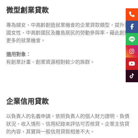
微型創業貸款
聯絡
專為婦女、中高齡創造就業機會的企業貸款類型，提升我
Face
國女性、中高齡國民及離島居民的勞動參與率，藉此創造
Line
更多的就業機會。
Insta
適用對象：
有創業計畫、創業資源相對較少的族群。
YouT
Tikto
企業信用貸款
以負責人的名義申請，依照負責人的個人財力證明、負債
狀況、收入情形、信用紀錄來評估可否核貸。企業主信貸
的內容，其實與一般信用貸款相差不大。