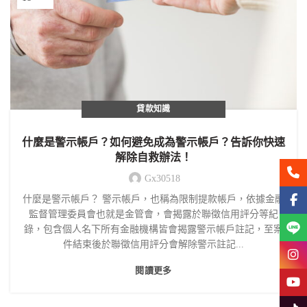
貸款知識
什麼是警示帳戶？如何避免成為警示帳戶？告訴你快速
解除自救辦法！
聯絡
Gx30518
什麼是警示帳戶？ 警示帳戶，也稱為限制提款帳戶，依據金融
Face
監督管理委員會也就是金管會，會揭露於聯徵信用評分等紀
Line
錄，包含個人名下所有金融機構皆會揭露警示帳戶註記，至案
件結束後於聯徵信用評分會解除警示註記...
Insta
閱讀更多
YouT