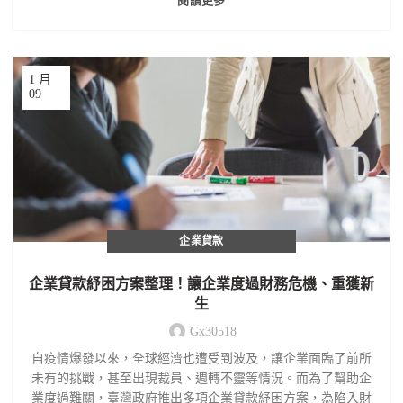
閱讀更多
1 月
09
企業貸款
企業貸款紓困方案整理！讓企業度過財務危機、重獲新
生
Gx30518
自疫情爆發以來，全球經濟也遭受到波及，讓企業面臨了前所
未有的挑戰，甚至出現裁員、週轉不靈等情況。而為了幫助企
業度過難關，臺灣政府推出多項企業貸款紓困方案，為陷入財