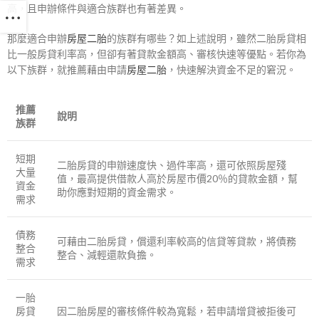
高，且申辦條件與適合族群也有著差異。
那麼適合申辦
房屋二胎
的族群有哪些？如上述說明，雖然二胎房貸相
比一般房貸利率高，但卻有著貸款金額高、審核快速等優點。若你為
以下族群，就推薦藉由申請
房屋二胎
，快速解決資金不足的窘況。
推薦
說明
族群
短期
二胎房貸的申辦速度快、過件率高，還可依照房屋殘
大量
值，最高提供借款人高於房屋市價20％的貸款金額，幫
資金
助你應對短期的資金需求。
需求
債務
可藉由二胎房貸，償還利率較高的信貸等貸款，將債務
整合
整合、減輕還款負擔。
需求
一胎
房貸
因二胎房屋的審核條件較為寬鬆，若申請增貸被拒後可