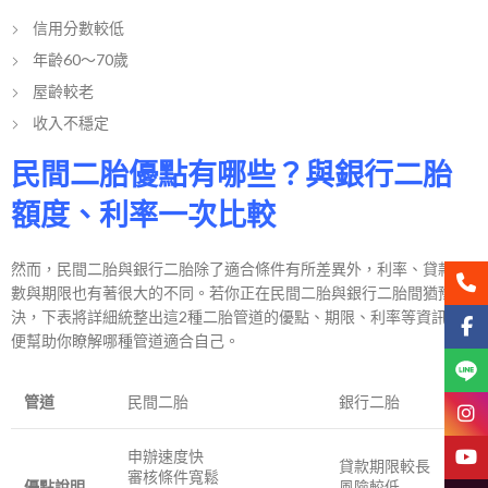
信用分數較低
年齡60～70歲
屋齡較老
收入不穩定
民間二胎優點有哪些？與銀行二胎
額度、利率一次比較
然而，民間二胎與銀行二胎除了適合條件有所差異外，利率、貸款成
聯絡
數與期限也有著很大的不同。若你正在民間二胎與銀行二胎間猶豫不
決，下表將詳細統整出這2種二胎管道的優點、期限、利率等資訊，以
Face
便幫助你瞭解哪種管道適合自己。
Line
管道
民間二胎
銀行二胎
Insta
申辦速度快
YouT
貸款期限較長
審核條件寬鬆
優點說明
風險較低