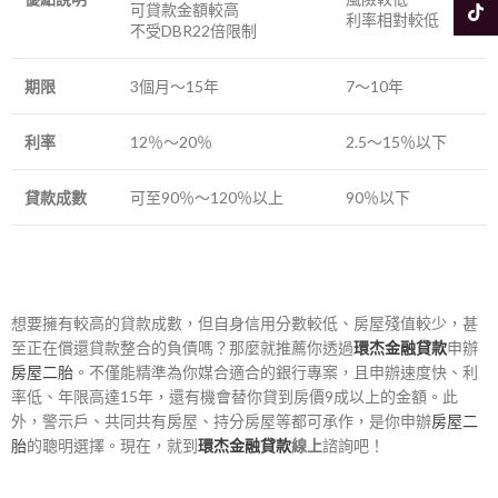
可貸款金額較高
Tikto
利率相對較低
不受DBR22倍限制
期限
3個月～15年
7～10年
利率
12％～20％
2.5～15％以下
貸款成數
可至90％～120％以上
90％以下
想要擁有較高的貸款成數，但自身信用分數較低、房屋殘值較少，甚
至正在償還貸款整合的負債嗎？那麼就推薦你透過
環杰金融貸款
申辦
房屋二胎
。
不僅能精準為你媒合適合的銀行專案，且申辦速度快、利
率低、年限高達15年，還有機會替你貸到房價9成以上的金額。此
外，警示戶、共同共有房屋、持分房屋等都可承作，是你申辦
房屋二
胎
的聰明選擇。現在，就到
環杰金融貸款
線上
諮詢吧！