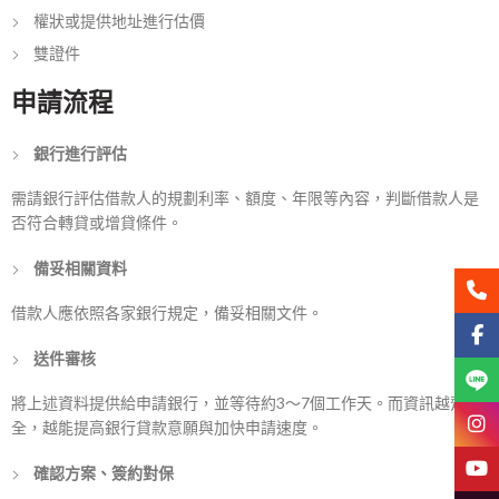
權狀或提供地址進行估價
雙證件
申請流程
銀行進行評估
需請銀行評估借款人的規劃利率、額度、年限等內容，判斷借款人是
否符合轉貸或增貸條件。
備妥相關資料
聯絡
借款人應依照各家銀行規定，備妥相關文件。
Face
送件審核
Line
將上述資料提供給申請銀行，並等待約3～7個工作天。而資訊越齊
Insta
全，越能提高銀行貸款意願與加快申請速度。
YouT
確認方案、簽約對保