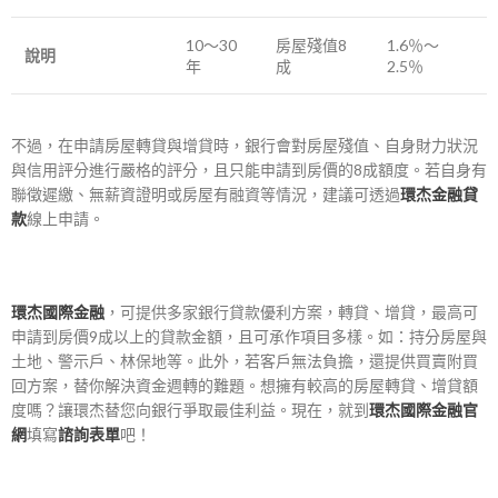
10～30
房屋殘值8
1.6％～
說明
年
成
2.5％
不過，在申請房屋轉貸與增貸時，銀行會對房屋殘值、自身財力狀況
與信用評分進行嚴格的評分，且只能申請到房價的8成額度。若自身有
聯徵遲繳、無薪資證明或房屋有融資等情況，建議可透過
環杰金融貸
款
線上申請。
環杰國際金融
，可提供多家銀行貸款優利方案，轉貸、增貸，最高可
申請到房價9成以上的貸款金額，且可承作項目多樣。如：持分房屋與
土地、警示戶、林保地等。此外，若客戶無法負擔，還提供買賣附買
回方案，替你解決資金週轉的難題。
想擁有較高的房屋轉貸、增貸額
度嗎？讓環杰替您向銀行爭取最佳利益。現在，就到
環杰國際金融官
網
填寫
諮詢表單
吧！