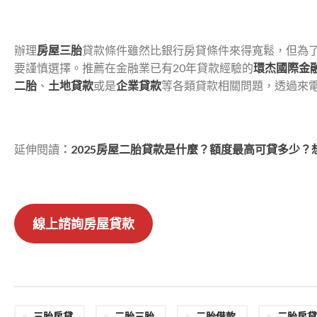
辦理
房屋三胎
貸款條件雖然比銀行房貸條件來得寬鬆，但為
要謹慎選擇。推薦在金融業已有20年貸款經驗的
環杰國際金
二胎
、
土地貸款
或是
企業貸款
等各類貸款相關問題，透過來電免費
延伸閱讀
：
2025房屋二胎貸款是什麼？額度最高可貸多少
線上諮詢房屋貸款
三胎房貸
二胎三胎
二胎借款
二胎房貸