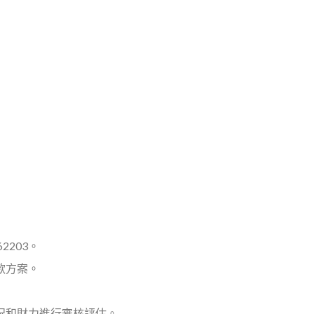
62203。
款方案。
況和財力進行審核評估。