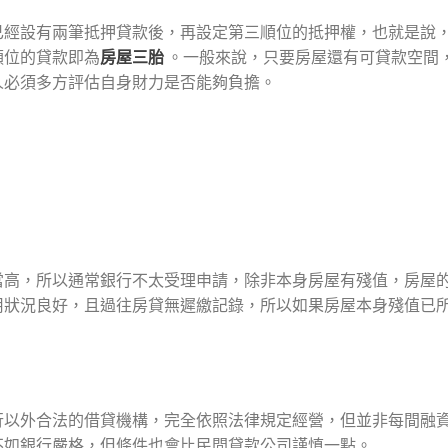
已經設有兩筆抵押貸款後，再設定第三順位的抵押權，也就是說
順位的貸款即為
房屋三胎
。一般來說，只要房屋還有可貸款空間
人必須多方評估自身財力是否能夠負擔。
當高，所以通常銀行不太受理申請，除非本身房屋有殘值，房屋
用狀況良好，且過往房貸無遲繳記錄，所以如果房屋本身殘值已
行以外合法的借貸機構，完全依照法律規定經營，但並非每間融
不如銀行嚴格，但條件也會比民間貸款公司謹慎一點。