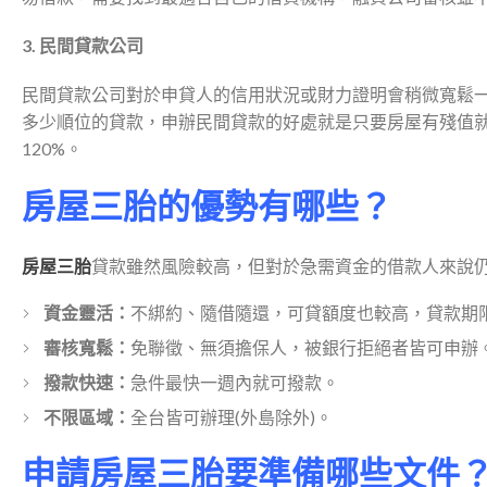
3. 民間貸款公司
民間貸款公司對於申貸人的信用狀況或財力證明會稍微寬鬆
多少順位的貸款，申辦民間貸款的好處就是只要房屋有殘值就
120%。
房屋三胎的優勢有哪些？
房屋三胎
貸款雖然風險較高，但對於急需資金的借款人來說
資金靈活：
不綁約、隨借隨還，
可貸額度也較高，貸款期
審核寬鬆：
免聯徵、無須擔保人
，被銀行拒絕者皆可申辦
撥款快速：
急件最快一週內就可撥款。
不限區域：
全台皆可辦理(外島除外)。
申請房屋三胎要準備哪些文件