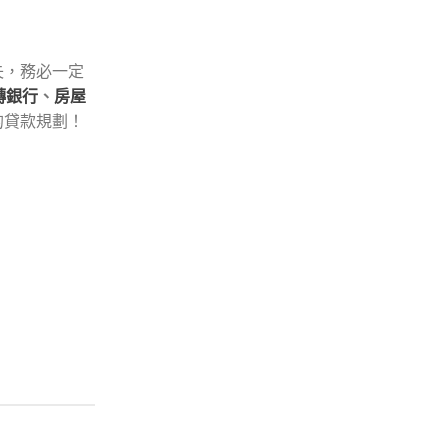
失，務必一定
轉銀行
、
房屋
的貸款規劃！