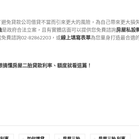
了避免貸款公司借貸不當而引來更大的風險，為自己帶來更大損
融
是政府合法立案，且有實體店面可以提供您免費諮詢
房屋私設
諮詢02-82862203，或
線上填寫表單
為您量身打造最合適
？想搞懂房屋二胎貸款利率、額度就看這篇！
利率
如何增貸
房屋三胎
房屋三胎 利率