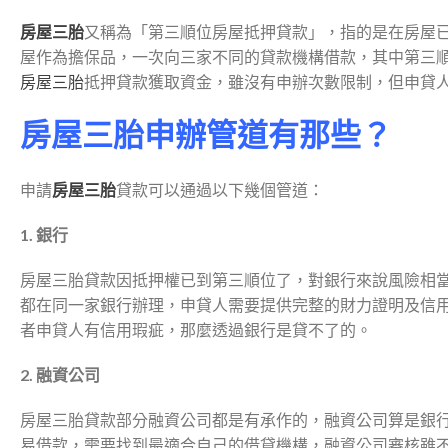
房屋三胎
又稱為「第三順位房屋抵押貸款」，指的是在房屋
屋作為擔保品，一次向三家不同的貸款機構借款，其中第三
房屋三胎
抵押貸款獲取資金，雖沒有申辦次數限制，但申貸
房屋三胎申辦管道有那些？
申請
房屋三胎
貸款可以通過以下幾個管道：
1. 銀行
房屋三胎貸款因抵押權已到第三順位了，對銀行來說風險相
都在同一家銀行辦理，申貸人需要提供完整的財力證明及信
者申貸人有信用瑕疵，那麼透過銀行是貸不了的。
2. 融資公司
房屋三胎貸款部分融資公司都是有承作的，融資公司算是銀
易借款，需要找到最適合自己的借貸機構，融資公司審核雖