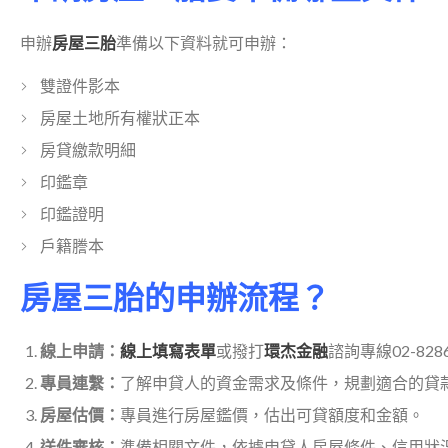
申辦
房屋三胎
準備以下資料就可申辦：
雙證件影本
房屋土地所有權狀正本
房貸繳款明細
印鑑章
印鑑證明
戶籍謄本
房屋三胎的申辦流程？
線上申請：
線上填寫表單
或撥打
環杰金融
諮詢專線02-828
專員連繫：
了解申貸人的資金需求及條件，規劃適合的貸
房屋估價：
專員進行房屋鑑價，估出可貸額度和金額。
送件審核：
準備相關文件，依據申貸人房屋條件、信用狀