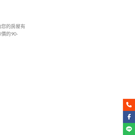
論您的房屋有
的90-
聯絡
Face
Line