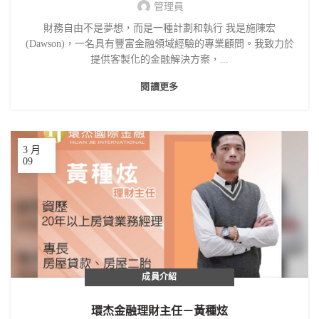
管理員
財務自由不是夢想，而是一種計劃和執行 我是施陳宏
(Dawson)，一名具有豐富金融領域經驗的專業顧問。我致力於
提供客製化的金融解決方案，...
閱讀更多
3 月
09
成員介紹
環杰金融理財主任－黃種炫