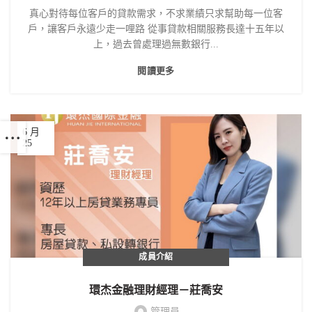
真心對待每位客戶的貸款需求，不求業績只求幫助每一位客
戶，讓客戶永遠少走一哩路 從事貸款相關服務長達十五年以
上，過去曾處理過無數銀行...
閱讀更多
6 月
25
成員介紹
環杰金融理財經理－莊喬安
管理員