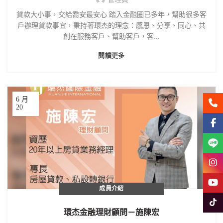
貸款大小事，交給喬安最安心 踏入金融圈已多年，幫助很多客
戶辦理貸款事宜，秉持著環杰的理念：感恩、分享、同心、共
創在服務客戶、幫助客戶，客...
閱讀更多
6 月
聯絡
20
Face
Line
Insta
YouT
成員介紹
Tikto
環杰金融理財顧問－施陳宏