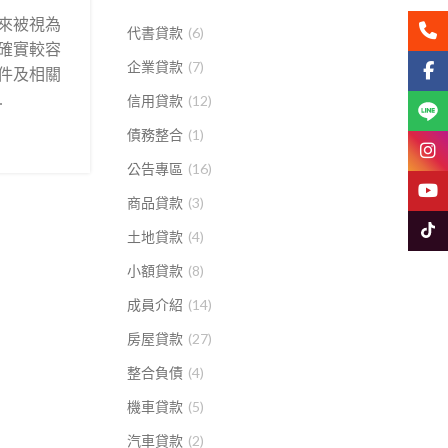
來被視為
聯絡
代書貸款
(6)
確實較容
企業貸款
(7)
Face
件及相關
.
信用貸款
(12)
Line
債務整合
(1)
Insta
公告專區
(16)
YouT
商品貸款
(3)
Tikto
土地貸款
(4)
小額貸款
(8)
成員介紹
(14)
房屋貸款
(27)
整合負債
(4)
機車貸款
(5)
汽車貸款
(2)