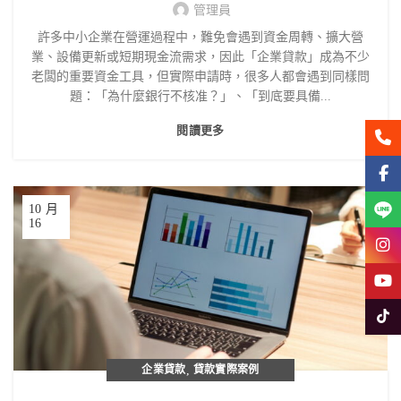
管理員
許多中小企業在營運過程中，難免會遇到資金周轉、擴大營
業、設備更新或短期現金流需求，因此「企業貸款」成為不少
老闆的重要資金工具，但實際申請時，很多人都會遇到同樣問
題：「為什麼銀行不核准？」、「到底要具備...
閱讀更多
聯絡
Face
Line
10 月
16
Insta
YouT
Tikto
企業貸款
,
貸款實際案例