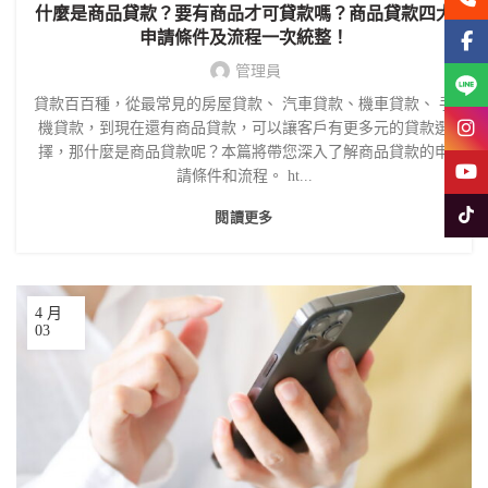
什麼是商品貸款？要有商品才可貸款嗎？商品貸款四大
申請條件及流程一次統整！
Face
管理員
Line
貸款百百種，從最常見的房屋貸款、 汽車貸款、機車貸款、 手
Insta
機貸款，到現在還有商品貸款，可以讓客戶有更多元的貸款選
擇，那什麼是商品貸款呢？本篇將帶您深入了解商品貸款的申
YouT
請條件和流程。 ht...
Tikto
閱讀更多
4 月
03