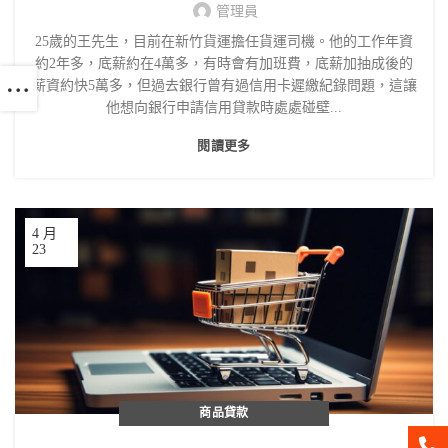
管理員
25歲的王先生，目前在新竹貨運擔任貨運司機。他的工作年資
約2年多，底薪約在4萬多，有時會有加班費，底薪加抽成後的
薪資約快5萬多，但過去銀行曾有過信用卡遲繳紀錄問題，這讓
他想向銀行申請信用貸款時處處碰壁...
閱讀更多
4 月
23
商品貸款
聯絡