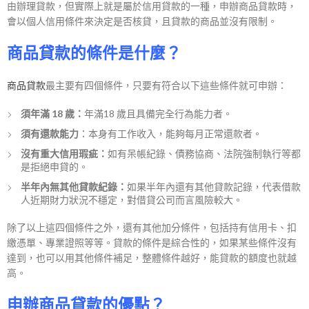
由辦理貸款，但實際上就是屬於信用貸款的一種，申辦商品貸款時，
會以個人信用條件來決定是否核貸，且貸款的商品並沒有限制。
商品貸款的條件是什麼？
商品貸款
最主要有四個條件，只要有符合以下這些條件就可申辦：
須年滿 18 歲：
年滿18 歲且具備完全行為能力者。
須有還款能力
：本身有工作收入，能夠每月正常還款者。
沒有重大信用瑕疵
：
如有
呆帳紀錄、債務協商、法院強制執行等都
是拒絕申貸的。
半年內無其他貸款紀錄：
如果半年內還有其他貸款記錄，代表借款
人近期財力狀況不穩定，對借貸公司而言風險較大。
除了以上這四個條件之外，還有其他加分條件，包括持有信用卡、扣
繳憑單、專業證照等等。貸款的條件是綜合性的，如果某些條件沒有
達到，也可以用其他條件補足，整體條件越好，能貸款的額度也就越
高。
申辦商品貸款的優點？