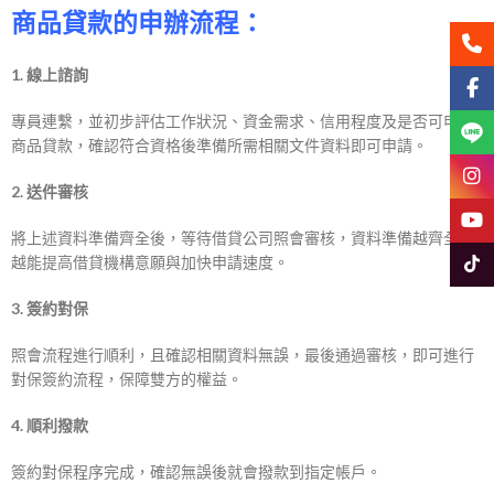
商品貸款的申辦流程：
聯絡
1. 線上諮詢
Face
專員連繫，並初步評估工作狀況、資金需求、信用程度及是否可申請
Line
商品貸款，確認符合資格後準備所需相關文件資料即可申請。
Insta
2. 送件審核
YouT
將上述資料準備齊全後，等待借貸公司照會審核，資料準備越齊全，
越能提高借貸機構意願與加快申請速度。
Tikto
3. 簽約對保
照會流程進行順利，且確認相關資料無誤，最後通過審核，即可進行
對保簽約流程，保障雙方的權益。
4. 順利撥款
簽約對保程序完成，確認無誤後就會撥款到指定帳戶。