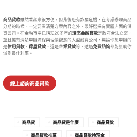
商品貸款
雖然看起來很方便，但背後恐有詐騙危機，在考慮辦理商品
分期的時候，一定要看清楚方案內容之外，最好選擇有實體店面的借
貸公司。在金融市場已耕耘20多年的
環杰金融貸款
是政府合法立案，
並且擁有清楚申辦流程與理債觀念的大型融資公司，無論你想申辦的
是
信用貸款
、
房屋貸款
、還是
企業貸款
等，透過
免費諮詢
都能幫助你
辦到最佳利率。
線上諮詢商品貸款
商品貸
商品貸是什麼
商品貸款
商品貸款推薦
商品貸款換現金